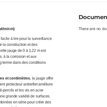
inoxydable incluse pour le mo
numériques optionnelles pour la
avec de grands chiffres faciles
Documen
stabilité optimale
There are no do
m/dm/cm)
acile à lire pour la surveillance
 la construction et des
cette jauge de 0 à 1,22 m est
e, à la corrosion et aux
ong terme dans des conditions
es et centimètres
, la jauge offre
nt protecteur antireflet améliore
pré-percés et les vis en acier
une grande variété de surfaces.
mbinées en série pour créer des