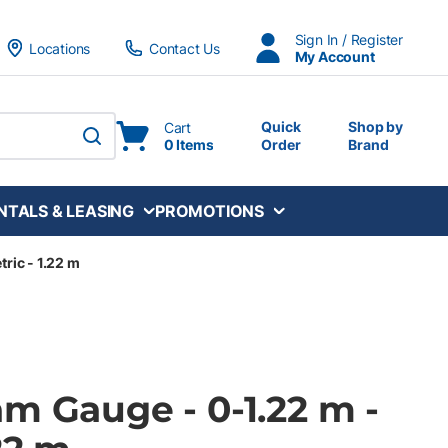
Sign In / Register
Locations
Contact Us
My Account
Quick
Shop by
Cart
0 Items
Order
Brand
submit search
NTALS & LEASING
PROMOTIONS
ric - 1.22 m
m Gauge - 0-1.22 m -