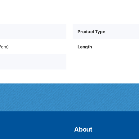
Product Type
/cm)
Length
About