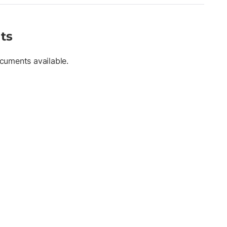
ntage sur diverses surfaces Compatible avec des plaques
 personnalisation de l’élévation Profil de 10,2 cm (4") de large
 à lire Épaisseur de 0,32 cm (1/8") pour une durabilité et une
ts
cuments available.