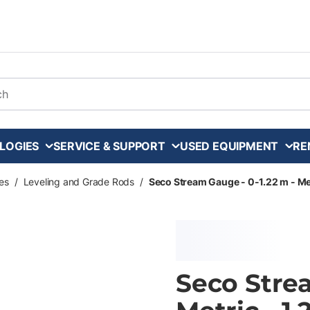
arch
LOGIES
SERVICE & SUPPORT
USED EQUIPMENT
RE
es
/
Leveling and Grade Rods
/
Seco Stream Gauge - 0-1.22 m - Met
Seco Strea