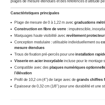
plages de mesure étendues et des références d'altitude pe
Caractéristiques principales
Plage de mesure de 0 à 1,22 m avec
graduations métr
Construction en fibre de verre
: imputrescible, inoxydab
Marquages
haute visibilit
é
avec
rev
ê
tement protecteur 
Conception modulaire : utilisable individuellement ou
co
mesure étendues
Trous de fixation pré-percés pour une
installation rapid
Visserie en acier inoxydable
incluse pour le montage s
Compatible avec des
plaques numériques optionnelle
l’élévation
Profil de 10,2 cm (4") de large avec de
grands chiffres f
Épaisseur de 0,32 cm (1/8") pour une durabilité et une st